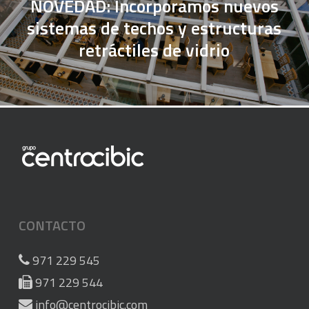
NOVEDAD: Incorporamos nuevos
sistemas de techos y estructuras
retráctiles de vidrio
CONTACTO
971 229 545
971 229 544
info@centrocibic.com