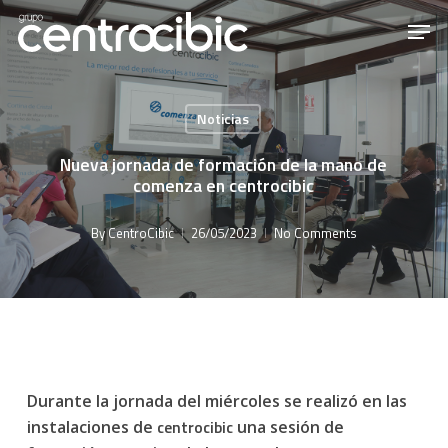
Skip
Men
to
Close
main
Menu
content
Noticias
Nueva jornada de formación de la mano de
comenza en centrocibic
By
CentroCibic
26/05/2023
No Comments
Durante la jornada del miércoles se realizó en las
centrocibic
instalaciones de
una sesión de