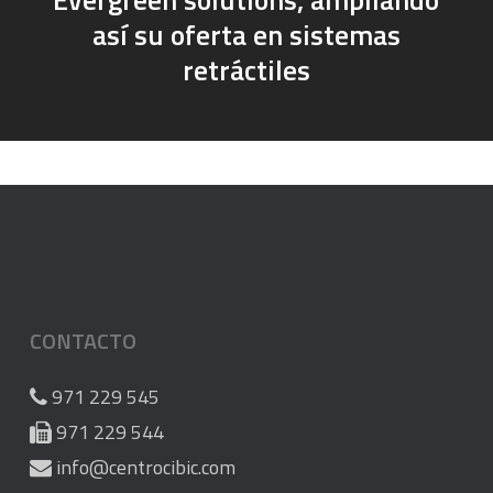
así su oferta en sistemas
retráctiles
CONTACTO
971 229 545
971 229 544
info@centrocibic.com